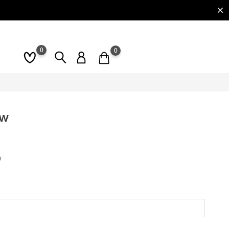
0
0
ow