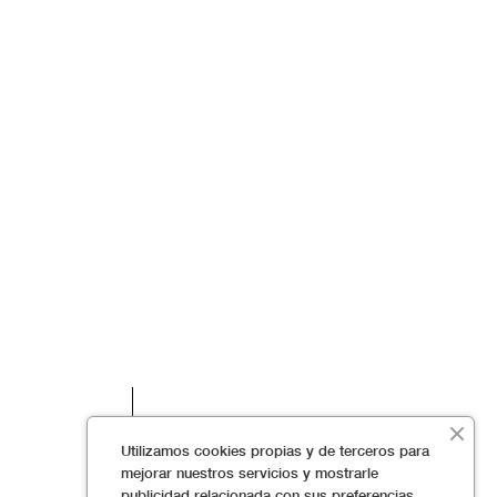
The Pingos
Maxi Green Bow
Price
€110.00
Utilizamos cookies propias y de terceros para
mejorar nuestros servicios y mostrarle
ookies
publicidad relacionada con sus preferencias