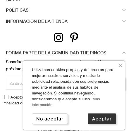

POLITICAS

INFORMACIÓN DE LA TIENDA

FORMA PARTE DE LA COMUNIDAD THE PINGOS
Suscríbete a nuestra newsletter y consigue un 10% en tu
próximo pedido
Utilizamos cookies propias y de terceros para
mejorar nuestros servicios y mostrarle
publicidad relacionada con sus preferencias
SUSCRÍBETE
mediante el análisis de sus hábitos de
navegación. Si continua navegando,
Acepto facilitar mis datos, según la
política de privacidad
con la
consideramos que acepta su uso.
Mas
finalidad de recibir respuesta a mi solicitud de información
información
No aceptar
Aceptar
2026 © Powered by MTH